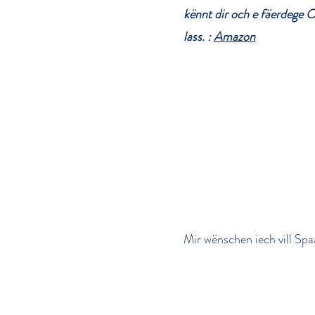
kënnt dir och e fäerdege 
lass. :
Amazon
Mir wënschen iech vill Spa