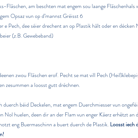
iks-Fläschen, am beschten mat engem sou laange Fläschenhals 
gem Opsaz vun op d’mannst Gréisst 6
r e Pech, dee séier drechent an op Plastik hält oder en décken 
abeier (z.B. Gewebeband)
 deenen zwou Fläschen erof. Pecht se mat vill Pech (Heißklebepi
ten zesummen a loosst gutt dréchnen.
ch duerch béid Deckelen, mat engem Duerchmiesser vun ongeféie
en Nol huelen, deen dir an der Flam vun enger Käerz erhëtzt an
notzt eng Buer­maschinn a buert duerch de Plastik.
Loosst iech d
n!