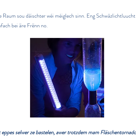
de Raum sou däischter wéi méiglech sinn. Eng Schwäzlichtluucht 
nfach bei äre Frënn no.
 eppes selwer ze bastelen, awer trotzdem mam Fläschentornado 