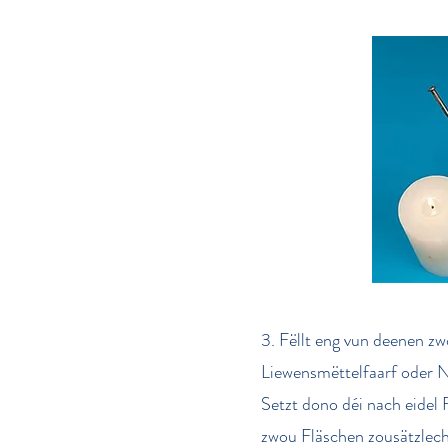
3. Fëllt eng vun deenen zw
Liewensmëttelfaarf oder No
Setzt dono déi nach eidel 
zwou Fläschen zousätzlech