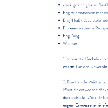
Zwou grläich grouss Plast
Eng Buermaschinn mat en
Eng "Heißklebepistole" ode
E breeen a staarke Pechp
Eng Zang
Waasser
1. Schrauft d’Deckele vun
waarm!
) un den Uewer­säi
2. Buert an der Mëtt e La
kënnt dir entweder e déck
duerchdréckt. Oder dir be
engem Erwuessene hëllefe