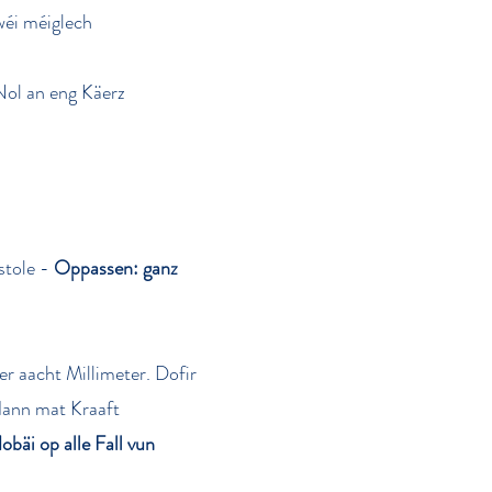
wéi méiglech
Nol an eng Käerz
stole -
Oppassen: ganz
r aacht Millimeter. Dofir
 dann mat Kraaft
obäi op alle Fall vun