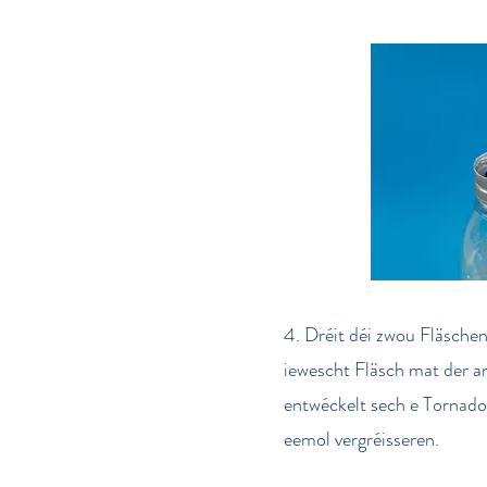
4. Dréit déi zwou Fläschen
iewescht Fläsch mat der a
entwéckelt sech e Tornado
eemol vergréisseren.