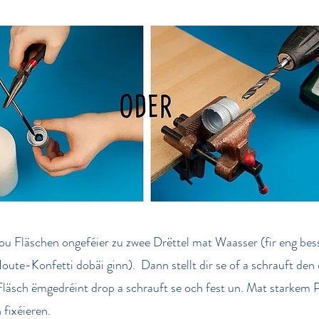
ou Fläschen ongeféier zu zwee Drëttel mat Waasser (fir eng besse
ute-Konfetti dobäi ginn). Dann stellt dir se of a schrauft den
Fläsch ëmgedréint drop a schrauft se och fest un. Mat starkem 
 fixéieren.