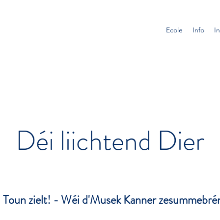
Ecole
Info
In
Déi liichtend Dier
l Toun zielt! - Wéi d'Musek Kanner zesummebré