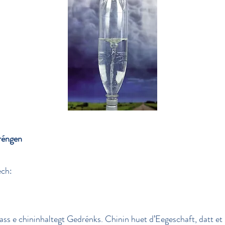
réngen
ech:
ss e chininhaltegt Gedrénks. Chinin huet d’Eegeschaft, datt et b