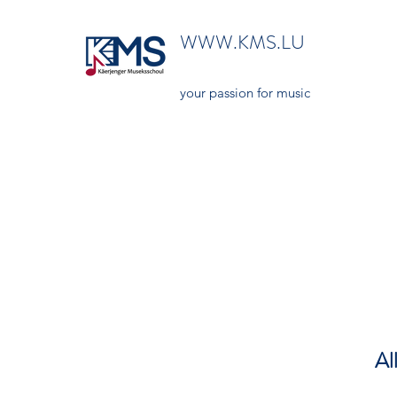
WWW.KMS.LU
your passion for music
Al