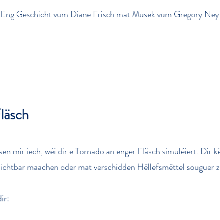
Eng Geschicht vum Diane Frisch mat Musek vum Gregory Ney
läsch
n mir iech, wéi dir e Tornado an enger Fläsch simuléiert. Dir 
ichtbar maachen oder mat verschidden Hëllefsmëttel souguer z
ir: