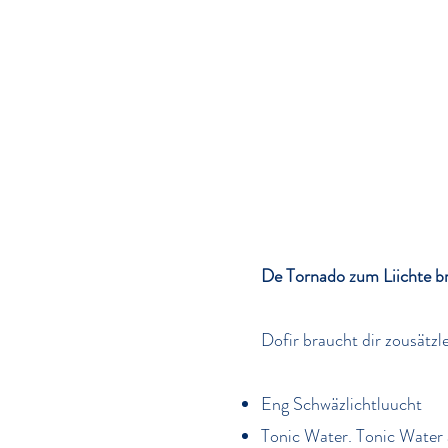
De Tornado zum Liichte b
Dofir braucht dir zousätzl
Eng Schwäzlichtluucht
Tonic Water. Tonic Water a