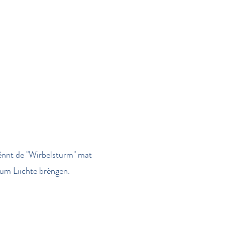
kënnt de "Wirbelsturm" mat
um Liichte bréngen.