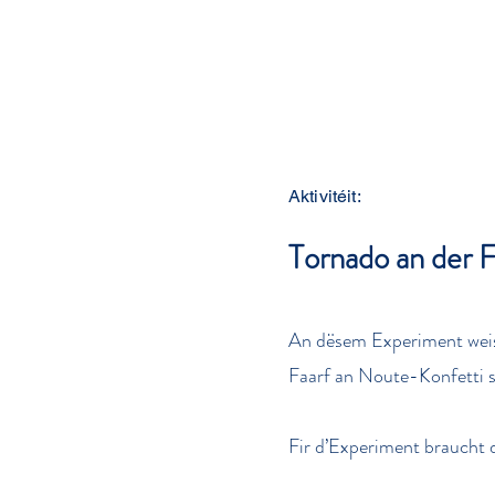
Aktivitéit:
Tornado an der F
An dësem Experiment weise
Faarf an Noute-Konfetti s
Fir d’Experiment braucht d