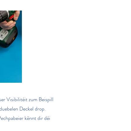
r Visibilitéit zum Beispill
 duebelen Deckel drop.
Pechpabeier kënnt dir déi