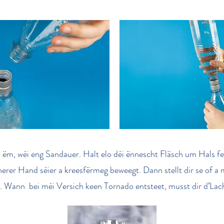
 ëm, wéi eng Sandauer. Halt elo déi ënnescht Fläsch um Hals fe
nerer Hand séier a kreesfërmeg beweegt. Dann stellt dir se of a
. Wann bei méi Versich keen Tornado entsteet, musst dir d’La