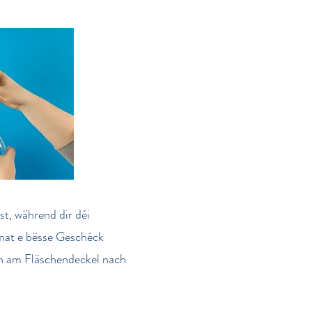
st, während dir déi
 mat e bësse Geschéck
ch am Fläschendeckel nach