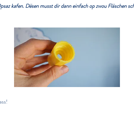
Opsaz kafen. Dësen musst dir dann einfach op zwou Fläschen sc
ass!