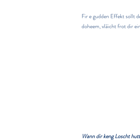
Fir e gudden Effekt sollt 
doheem, vläicht frot dir ei
Wann dir keng Loscht hutt