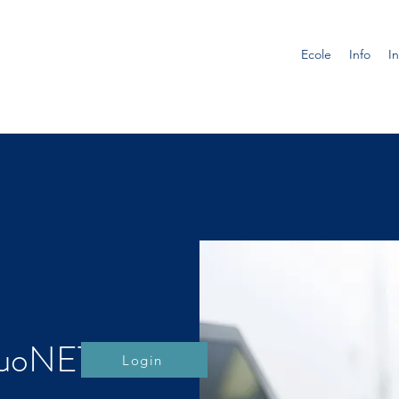
Ecole
Info
In
DuoNET
Login