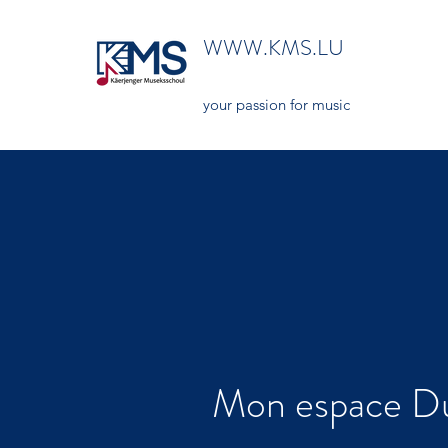
WWW.KMS.LU
your passion for music
Mon espace 